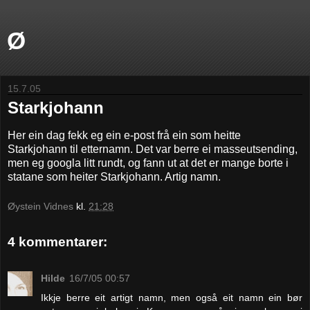
Ø
15.7.05
Starkjohann
Her ein dag fekk eg ein e-post frå ein som heitte
Starkjohann til etternamn. Det var berre ei masseutsending,
men eg googla litt rundt, og fann ut at det er mange borte i
statane som heiter Starkjohann. Artig namn.
Øystein Vidnes
kl.
21:28
4 kommentarer:
Hilde
16/7/05 00:57
Ikkje berre eit artigt namn, men også eit namn ein bør