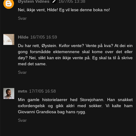
Øystein Vidnes
16/7/05 13:38
Nei, ikkje vent, Hilde! Eg vil lese denne boka no!
Svar
Hilde
16/7/05 16:59
Du har rett, Øystein. Kvifor vente? Vente på kva? At dei ein
gong forsmådde ektemennene skal kome over det eller
døy? Nei, slikt kan ein ikkje vente på. Eg skal ta til å skrive
med det same.
Svar
mrtn
17/7/05 16:58
Min gamle historielaerer hed Storejohann. Han snakket
oxfordengelsk og gikk aldri med sokker. Vi kalte ham
Giovanni Grandiosa bag hans rygg.
Svar