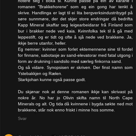
notere seg i boka si. Kunne passe på ein av karane i
romanen "Brakkehorene" som eg ein gong har tenkt å
skrive. Handlinga er lagt til ei lita bergverksindustribygd på
søre sunnmøre, der det skjer store endringar då bedrifta
Kapp Mineral skaffar seg leigearbeidarar frå Finland som
bur i brakker nede ved kaia. Kvinnfolka tek til å gå med
leppestift, og er tidt og ofte å sjå nede ved brakkene. Ja,
ikkje berre utanfor, heller.
Eg nemner: kvinner som forlet ektemennene sine til fordel
for finnane, sabotasje av sand-elevatorar med fatal utgong i
form av drukning i sandsilo med særleg finkorna sand.
Og så vidare. Synopsisen er skriven. Der finst namn som
Ystebakkjen og Rælen.
Starkjohan kunne også passe godt.
Du skjønar nok at denne romanen ikkje kan skrivast på
nokre år. No har jo Olivin skifta namn til North Cape
Minerals og alt. Og tida då kvinnene i bygda søkte ned mot
brakkene, står nok enno friskt i minne hos somme.
Svar