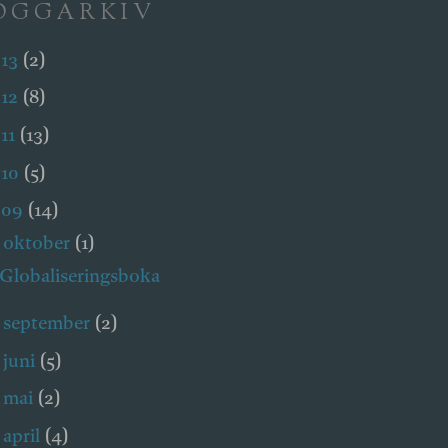
OGGARKIV
013
(2)
012
(8)
11
(13)
010
(5)
009
(14)
oktober
(1)
▼
Globaliseringsboka
september
(2)
►
juni
(5)
►
mai
(2)
►
april
(4)
►