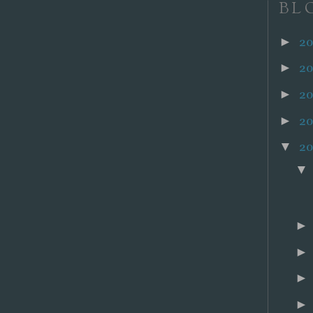
BL
2
►
2
►
20
►
2
►
2
▼