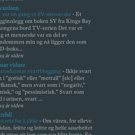
vardsen
 var en gang et SV-menneske
-
Et
gginnlegg om boken SV fra Kings Bay
 kongens bord TV-serien Det var et
g et menneske var en del av
ndommen min og nå ligger den som
D-boks...
15 år siden
asar vidare
ntroduserar svartblogging
-
Ikkje svart
 i "gotisk" eller "mettall" [sic] eller
rikansk," men svart som i "negativ,"
nisk," og "pessimistisk." Svart som
d i urinen, svart ...
15 år siden
nfall
te reis for Lykke
-
Om våren, for elleve
sidan, leitte og leitte eg heile sauebeitet
dt etter eit lam som var blitt borte. Eg