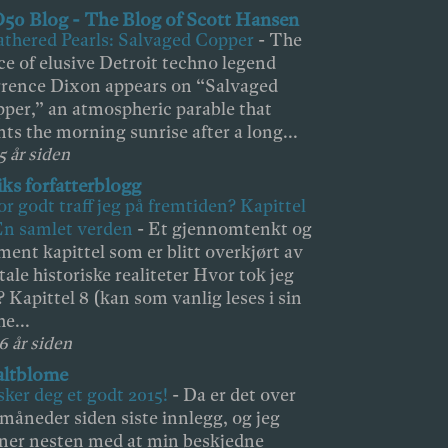
50 Blog - The Blog of Scott Hansen
thered Pearls: Salvaged Copper
-
The
ce of elusive Detroit techno legend
rence Dixon appears on “Salvaged
per,” an atmospheric parable that
nts the morning sunrise after a long...
5 år siden
iks forfatterblogg
r godt traff jeg på fremtiden? Kapittel
En samlet verden
-
Et gjennomtenkt og
ment kapittel som er blitt overkjørt av
tale historiske realiteter Hvor tok jeg
l? Kapittel 8 (kan som vanlig leses i sin
he...
 6 år siden
altblome
ker deg et godt 2015!
-
Da er det over
 måneder siden siste innlegg, og jeg
ner nesten med at min beskjedne