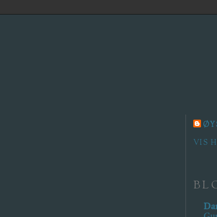
ØY
VIS 
BL
Dar
Gur