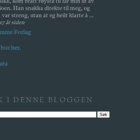
ikk, kom brått røysta til far min ut av
ioen. Han snakka direkte til meg, og
 var streng, utan at eg heilt klarte å ...
 17 år siden
amme Forlag
 bor her.
ata
K I DENNE BLOGGEN