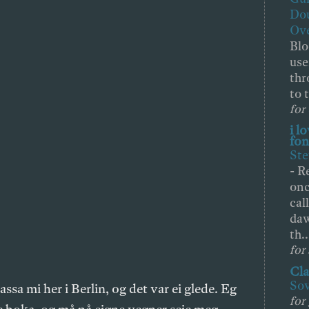
Dou
Ove
Blo
use
thr
to 
for
i l
fon
Ste
-
Re
onc
cal
daw
th..
for
Cla
So
sa mi her i Berlin, og det var ei glede. Eg
for