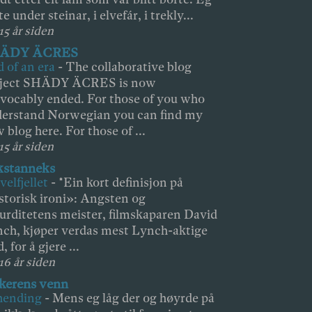
te under steinar, i elvefár, i trekly...
15 år siden
ÄDY ÄCRES
 of an era
-
The collaborative blog
oject SHÄDY ÄCRES is now
evocably ended. For those of you who
erstand Norwegian you can find my
 blog here. For those of ...
15 år siden
kstanneks
velfjellet
-
*Ein kort definisjon på
storisk ironi»: Angsten og
urditetens meister, filmskaparen David
ch, kjøper verdas mest Lynch-aktige
, for å gjere ...
 16 år siden
kerens venn
hending
-
Mens eg låg der og høyrde på