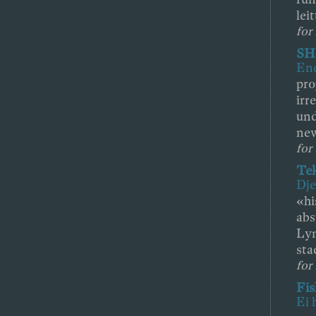
leit
for 
SH
End
pr
irr
und
new
for 
Te
Dje
«hi
abs
Lyn
stad
for
Fis
Ei 