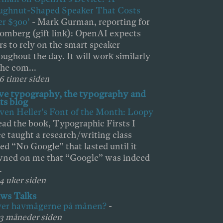
ghnut-Shaped Speaker That Costs
r $300’
-
Mark Gurman, reporting for
omberg (gift link): OpenAI expects
rs to rely on the smart speaker
oughout the day. It will work similarly
the com...
 6 timer siden
ove typography, the typography and
ts blog
ven Heller’s Font of the Month: Loopy
ad the book, Typographic Firsts I
e taught a research/writing class
led “No Google” that lasted until it
ned on me that “Google” was indeed
.
 4 uker siden
ws Talks
ver havmågerne på månen?
-
 3 måneder siden