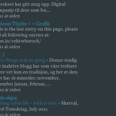
erskare har gitt meg opp. Digital
mpanje til dere som for...
11 år siden
reas Töpfer < > Grafik
is is the last entry on this page. please
d all following entries at:
on.io/vektorbarock/
11 år siden
 . )
ts Norge nok en gang
-
Denne stadig
 inaktive blogg har som våre trofaste
ere vet kun en tradisjon, og her er den:
t har 16 måneder: november,
ember januar, februar, ...
 12 år siden
ia säger
ting cabin life - with a view
-
Skatval,
d-Trøndelag, July 2011.
15 år siden