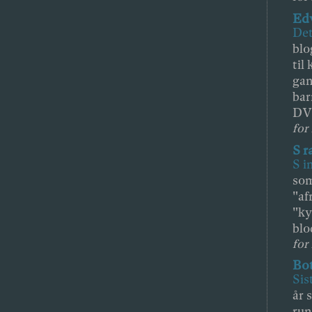
Ed
Det
blo
til
gan
bar
DV
for 
S r
S i
som
"af
"ky
blo
for 
Bot
Sis
år 
run