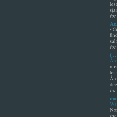
les
sja
for 
And
-
th
fin
sal
for 
( . .
Åre
mer
les
Åre
dec
for
mar
Wri
Nor
for 