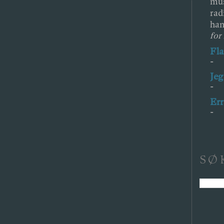
mus
rad
han
for
Fl
-
Jeg
-
Err
-
SØ