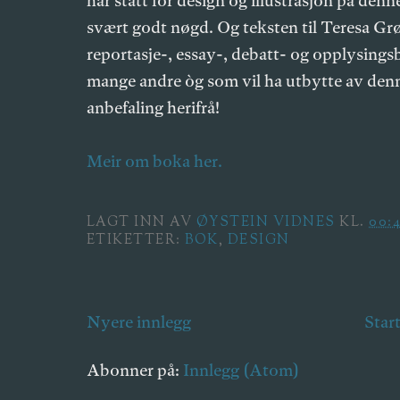
har stått for design og illustrasjon på den
svært godt nøgd. Og teksten til Teresa Grø
reportasje-, essay-, debatt- og opplysing
mange andre òg som vil ha utbytte av denn
anbefaling herifrå!
Meir om boka her.
LAGT INN AV
ØYSTEIN VIDNES
KL.
00:
ETIKETTER:
BOK
,
DESIGN
Nyere innlegg
Star
Abonner på:
Innlegg (Atom)