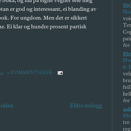
ne boka, og må på eigne vegner seie meg
ISO
tan er god og interessant, ei blanding av
Hea
sbok. For ungdom. Men det er sikkert
voi
Ter
e. Ei klar og hundre prosent partisk
Cop
pai
for 
Eir
Hvo
8: 
44
3 KOMMENTARER:
vel
bru
fei
hel
for
tsiden
Eldre innlegg
asf
Øns
tre
reg