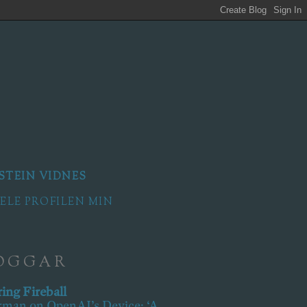
STEIN VIDNES
HELE PROFILEN MIN
OGGAR
ing Fireball
man on OpenAI’s Device: ‘A