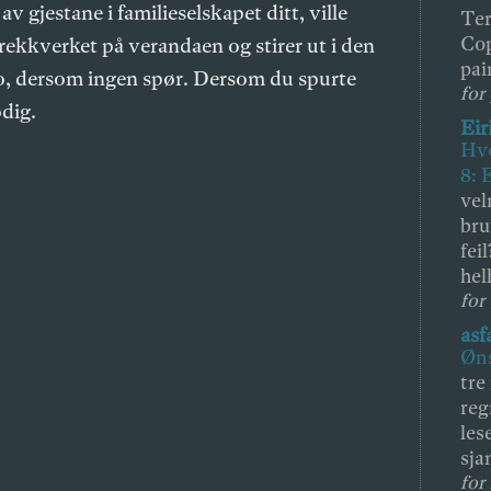
 gjestane i familieselskapet ditt, ville
Ter
Cop
rekkverket på verandaen og stirer ut i den
pai
o, dersom ingen spør. Dersom du spurte
for 
odig.
Eir
Hvo
8: 
vel
bru
fei
hel
for
asf
Øns
tre
reg
les
sja
for 