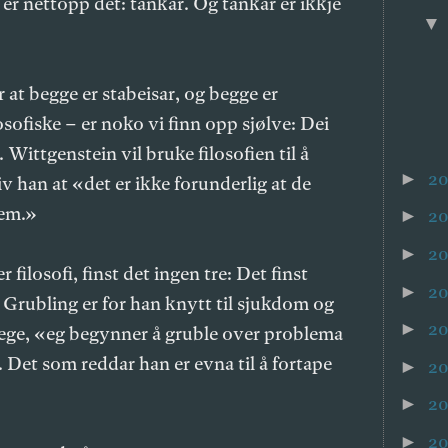
r nettopp det: tankar. Og tankar er ikkje
 at begge er stabeisar, og begge er
osofiske – er noko vi finn opp sjølve: Dei
 Wittgenstein vil bruke filosofien til å
2
►
v han at «det er ikke forunderlig at de
lem.»
20
►
2
►
 filosofi, finst det ingen tre: Det finst
2
►
) Grubling er for han knytt til sjukdom og
2
►
lege, «eg begynner å gruble over problema
). Det som reddar han er evna til å fortape
2
►
2
►
2
►