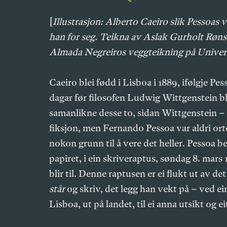
[
Illustrasjon: Alberto Caeiro slik Pessoas
han for seg. Teikna av Aslak Gurholt Rønse
Almada Negreiros veggteikning på Univers
Caeiro blei fødd i Lisboa i 1889, ifølgje Pess
dagar før filosofen Ludwig Wittgenstein ble
samanlikne desse to, sidan Wittgenstein – i
fiksjon, men Fernando Pessoa var aldri orto
nokon grunn til å vere det heller. Pessoa b
papiret, i ein skriveraptus, søndag 8. mars
blir til. Denne raptusen er ei flukt ut av d
står
og skriv, det legg han vekt på – ved ei
Lisboa, ut på landet, til ei anna utsikt og ei