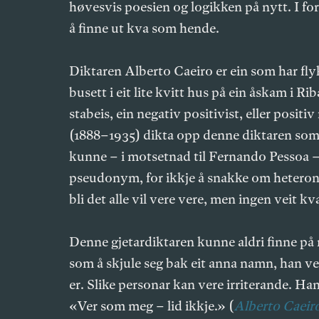
høvesvis poesien og logikken på nytt. I for
å finne ut kva som hende.
Diktaren Alberto Caeiro er ein som har flykt
busett i eit lite kvitt hus på ein åskam i Ri
stabeis, ein negativ positivist, eller posit
(1888–1935) dikta opp denne diktaren som ei
kunne – i motsetnad til Fernando Pessoa – 
pseudonym, for ikkje å snakke om heterony
bli det alle vil vere vere, men ingen veit kva
Denne gjetardiktaren kunne aldri finne på 
som å skjule seg bak eit anna namn, han vei
er. Slike personar kan vere irriterande. Han 
«Ver som meg – lid ikkje.» (
Alberto Caeiro