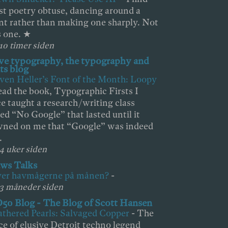
t poetry obtuse, dancing around a
nt rather than making one sharply. Not
s one. ★
 10 timer siden
ove typography, the typography and
ts blog
ven Heller’s Font of the Month: Loopy
ad the book, Typographic Firsts I
e taught a research/writing class
led “No Google” that lasted until it
ned on me that “Google” was indeed
.
 4 uker siden
ws Talks
ver havmågerne på månen?
-
 3 måneder siden
50 Blog - The Blog of Scott Hansen
thered Pearls: Salvaged Copper
-
The
ce of elusive Detroit techno legend