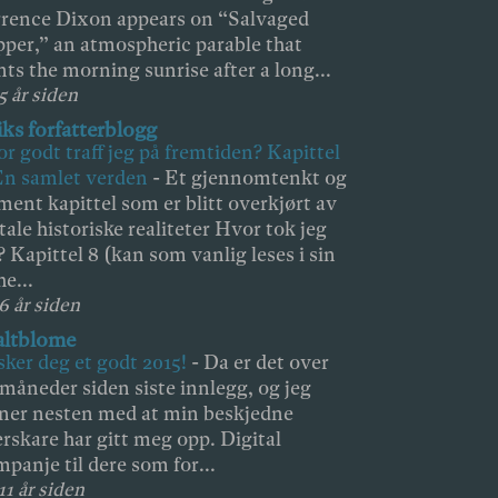
rence Dixon appears on “Salvaged
per,” an atmospheric parable that
nts the morning sunrise after a long...
5 år siden
iks forfatterblogg
r godt traff jeg på fremtiden? Kapittel
En samlet verden
-
Et gjennomtenkt og
ment kapittel som er blitt overkjørt av
tale historiske realiteter Hvor tok jeg
l? Kapittel 8 (kan som vanlig leses i sin
he...
 6 år siden
altblome
ker deg et godt 2015!
-
Da er det over
 måneder siden siste innlegg, og jeg
ner nesten med at min beskjedne
erskare har gitt meg opp. Digital
mpanje til dere som for...
11 år siden