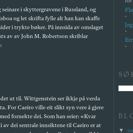
for
seinare i skyttergravene i Russland, og
Fl
-
sboa og let skrifta fylle alt han kan skaffe
Jeg
sider i trykte bøker. På innsida av omslaget
-
sts av av John M. Robertson skriblar
Err
:
-
SØ
det ut til. Wittgenstein ser ikkje på verda
 For Caeiro ville eit slikt syn vere å gjere
BL
rmed fornekte dei. Som han seier: «Kvar
 av dei sentrale innsiktene til Caeiro er at
2
▼