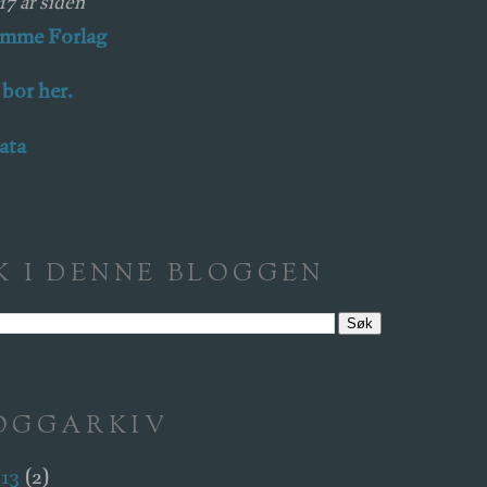
 17 år siden
amme Forlag
 bor her.
ata
K I DENNE BLOGGEN
OGGARKIV
013
(2)