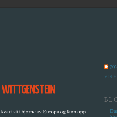
ØY
VIS 
G WITTGENSTEIN
BL
Dar
i kvart sitt hjørne av Europa og fann opp
Sha