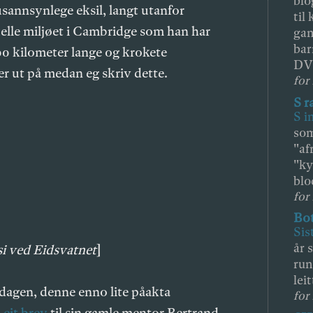
blo
usannsynlege eksil, langt utanfor
til
uelle miljøet i Cambridge som han har
gan
bar
 200 kilometer lange og krokete
DV
er ut på medan eg skriv dette.
for 
S r
S i
som
"af
"ky
blo
for 
Bot
Sis
år 
 si ved Eidsvatnet
]
run
leit
dagen, denne enno lite påakta
for 
n
eit brev
til sin gamle mentor Bertrand