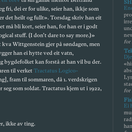
SH
End
 fri, dei er for ulike, seier han, ikkje som
pr
er det heilt og fullt». Torsdag skriv han eit
irr
 må bli kort, seier han, for han er i godt
und
cal stuff. (I don't dare to say more.)»
new
for 
t kva Wittgenstein gjer på søndagen, men
Te
gger han ei hytte ved eit vatn,
Dje
ng bygdefolket kan forstå at han vil bu der.
«hi
abs
ren til verket
Tractatus Logico-
Lyn
g], fram til sommaren, då 1. verdskrigen
stad
er seg som soldat. Tractatus kjem ut i 1922,
for
Fis
Ei 
mus
rad
r, ikke av ting.
han