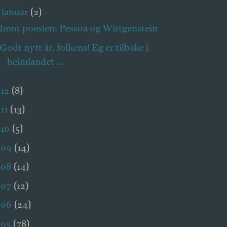
januar
(2)
▼
Imot poesien: Pessoa og Wittgenstein
Godt nytt år, folkens! Eg er tilbake i
heimlandet ...
012
(8)
11
(13)
010
(5)
009
(14)
008
(14)
007
(12)
006
(24)
005
(78)