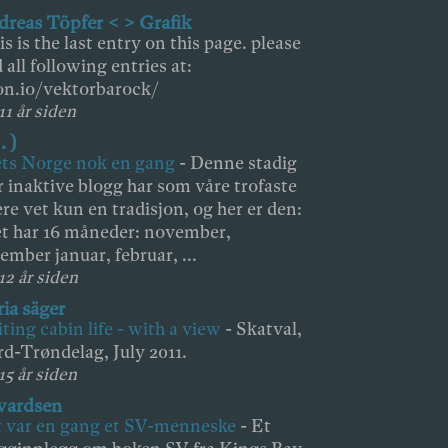
reas Töpfer < > Grafik
is is the last entry on this page. please
d all following entries at:
on.io/vektorbarock/
11 år siden
 . )
ts Norge nok en gang
-
Denne stadig
 inaktive blogg har som våre trofaste
ere vet kun en tradisjon, og her er den:
t har 16 måneder: november,
ember januar, februar, ...
 12 år siden
ia säger
ting cabin life - with a view
-
Skatval,
d-Trøndelag, July 2011.
15 år siden
vardsen
 var en gang et SV-menneske
-
Et