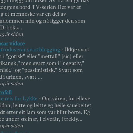
gginnlegg om boken SV fra Kings Bay
 kongens bord TV-serien Det var et
g et menneske var en del av
ndommen min og nå ligger den som
D-boks...
15 år siden
asar vidare
ntroduserar svartblogging
-
Ikkje svart
 i "gotisk" eller "mettall" [sic] eller
rikansk," men svart som i "negativ,"
nisk," og "pessimistisk." Svart som
d i urinen, svart ...
15 år siden
nfall
te reis for Lykke
-
Om våren, for elleve
sidan, leitte og leitte eg heile sauebeitet
dt etter eit lam som var blitt borte. Eg
te under steinar, i elvefár, i trekly...
15 år siden