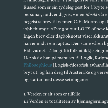
Russel som er ein tydeleg gest for å bryte seg
personar, nødvendigvis, «men
ideala
våre 
begeistra brev til vennen G.E. Moore, og det
jobbehumør: «I've got out LOTS of new logi
Ingen brev eller dagboknotat viser akkura
han er midt i ein raptus. Den same våren by
Eidsvatnet, så langt frå folk at ikkje eingo
Her skriv han på manuset til Logik, forløpa
Philosophicus
[Logisk-filosofisk avhandlin
bryt ut, og han dreg til Austerrike og verv
og startar med desse setningane:
1. Verden er alt som er tilfelle
1.1 Verden er totaliteten av kjennsgjerninge