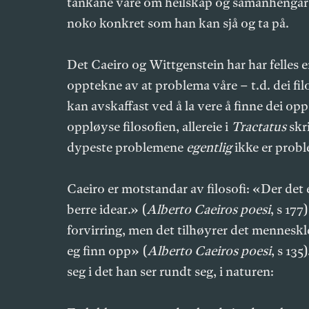
tankane våre om heilskap og samanhengar e
noko konkret som han kan sjå og ta på.
Det Caeiro og Wittgenstein har har felles er
opptekne av at problema våre – t.d. dei fil
kan avskaffast ved å la vere å finne dei opp.
oppløyse filosofien, allereie i
Tractatus
skri
dypeste problemene
egentlig
ikke er prob
Caeiro er motstandar av filosofi: «Der det er
berre idear.» (
Alberto Caeiros poesi
, s 177
forvirring, men det tilhøyrer det mennesk
eg finn opp» (
Alberto Caeiros poesi
, s 135
seg i det han ser rundt seg, i naturen: