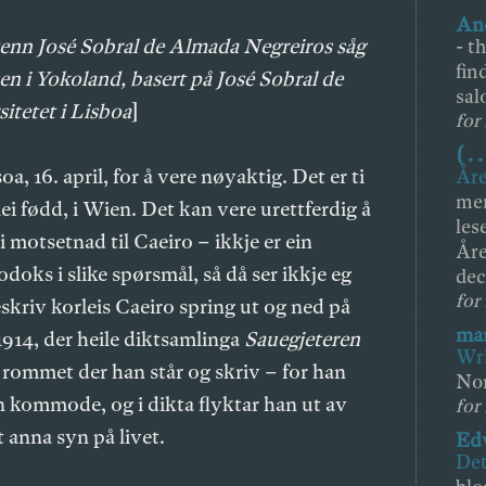
And
 venn José Sobral de Almada Negreiros såg
-
th
fin
n i Yokoland, basert på José Sobral de
sal
itetet i Lisboa
]
for 
( . .
oa, 16. april, for å vere nøyaktig. Det er ti
Åre
mer
i fødd, i Wien. Det kan vere urettferdig å
les
 motsetnad til Caeiro – ikkje er ein
Åre
doks i slike spørsmål, så då ser ikkje eg
dec
for
eskriv korleis Caeiro spring ut og ned på
mar
 1914, der heile diktsamlinga
Sauegjeteren
Wri
et rommet der han står og skriv – for han
Nor
n kommode, og i dikta flyktar han ut av
for 
t anna syn på livet.
Ed
Det