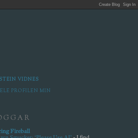
STEIN VIDNES
HELE PROFILEN MIN
OGGAR
ing Fireball
wn Smucker: ‘Please Use AI’
-
I find