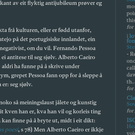
kant av eit flyktig antijubileum prøver eg
mos
poi
thi
for
a frå kulturen, eller er fødd utanfor,
i l
batejo på det portugisiske innlandet, ein
fon
Ste
iv negativist, om du vil. Fernando Pessoa
-
Re
 antitese til seg sjølv. Alberto Caeiro
onc
aldri ha funne på å skrive under
cal
daw
m, grepet Pessoa fann opp for å sleppe å
th..
 er: seg sjølv.
for
Cla
noko så meiningslaust jålete og kunstig
So
for
t kven han er, kva han vil og korleis ting
ISO
kan finne på å bryte ut, midt i eit dikt:
Hea
s poesi
, s 78) Men Alberto Caeiro er ikkje
voi