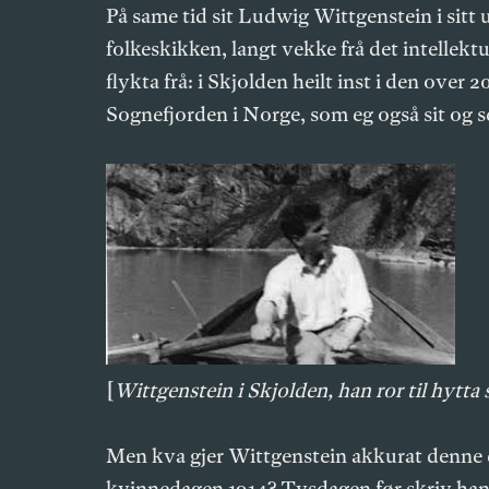
På same tid sit Ludwig Wittgenstein i sitt 
folkeskikken, langt vekke frå det intellekt
flykta frå: i Skjolden heilt inst i den over
Sognefjorden i Norge, som eg også sit og s
[
Wittgenstein i Skjolden, han ror til hytta
Men kva gjer Wittgenstein akkurat denne 
kvinnedagen 1914? Tysdagen før skriv ha