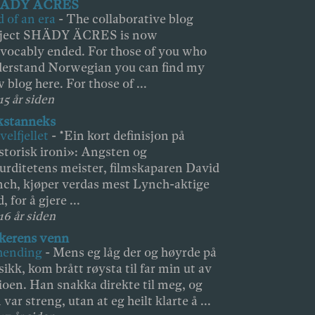
ÄDY ÄCRES
 of an era
-
The collaborative blog
oject SHÄDY ÄCRES is now
evocably ended. For those of you who
erstand Norwegian you can find my
 blog here. For those of ...
15 år siden
kstanneks
velfjellet
-
*Ein kort definisjon på
storisk ironi»: Angsten og
urditetens meister, filmskaparen David
ch, kjøper verdas mest Lynch-aktige
, for å gjere ...
 16 år siden
kerens venn
hending
-
Mens eg låg der og høyrde på
ikk, kom brått røysta til far min ut av
ioen. Han snakka direkte til meg, og
 var streng, utan at eg heilt klarte å ...