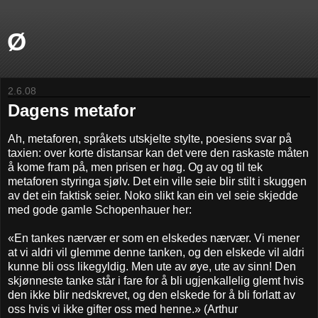
Ø
2.6.08
Dagens metafor
Ah, metaforen, språkets utskjelte stylte, poesiens svar på
taxien: over korte distansar kan det vere den raskaste måten
å kome fram på, men prisen er høg. Og av og til tek
metaforen styringa sjølv. Det ein ville seie blir stilt i skuggen
av det ein faktisk seier. Noko slikt kan ein vel seie skjedde
med gode gamle Schopenhauer her:
«En tankes nærvær er som en elskedes nærvær. Vi mener
at vi aldri vil glemme denne tanken, og den elskede vil aldri
kunne bli oss likegyldig. Men ute av øye, ute av sinn! Den
skjønneste tanke står i fare for å bli ugjenkallelig glemt hvis
den ikke blir nedskrevet, og den elskede for å bli forlatt av
oss hvis vi ikke gifter oss med henne.» (Arthur