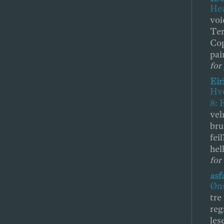
Hea
voi
Ter
Cop
pai
for 
Eir
Hvo
8: 
vel
bru
fei
hel
for
asf
Øns
tre
reg
les