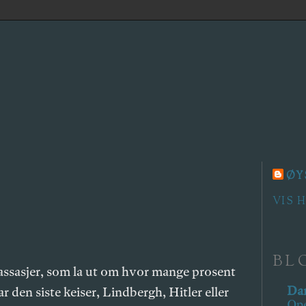
ØY
VIS 
BL
passasjer, som la ut om hvor mange prosent
Dar
ar den siste keiser, Lindbergh, Hitler eller
Ope