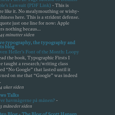
le’s Lawsuit (PDF Link)
-
This is
e like it. No mealymouthing or wishy-
hiness here. This is a strident defense.
l quote just one line for now: Apple
ers nothing becaus...
 45 minutter siden
ove typography, the typography and
ts blog
ven Heller’s Font of the Month: Loopy
ad the book, Typographic Firsts I
e taught a research/writing class
led “No Google” that lasted until it
ned on me that “Google” was indeed
.
 4 uker siden
ws Talks
ver havmågerne på månen?
-
 3 måneder siden
50 Blog - The Blog of Scott Hansen