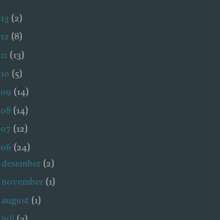
013
(2)
012
(8)
11
(13)
010
(5)
009
(14)
008
(14)
007
(12)
006
(24)
desember
(2)
►
november
(1)
►
august
(1)
►
juli
(3)
►