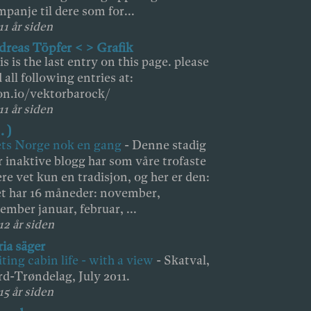
mpanje til dere som for...
11 år siden
reas Töpfer < > Grafik
is is the last entry on this page. please
d all following entries at:
on.io/vektorbarock/
11 år siden
 . )
ts Norge nok en gang
-
Denne stadig
 inaktive blogg har som våre trofaste
ere vet kun en tradisjon, og her er den:
t har 16 måneder: november,
ember januar, februar, ...
 12 år siden
ia säger
ting cabin life - with a view
-
Skatval,
d-Trøndelag, July 2011.
15 år siden