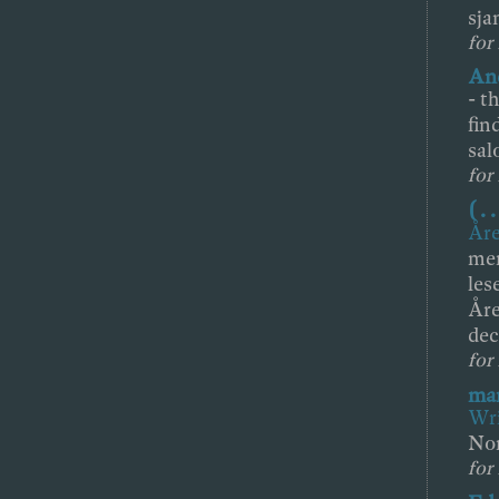
sja
for 
And
-
th
fin
sal
for 
( . .
Åre
mer
les
Åre
dec
for
mar
Wri
Nor
for 