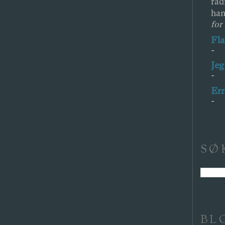
rad
han
for
Fl
-
Jeg
-
Err
-
SØ
BL