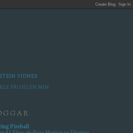
STEIN VIDNES
HELE PROFILEN MIN
OGGAR
ing Fireball
nAI Files 28-Page Motion to Dismiss