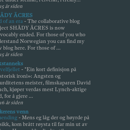
15 år siden
ÄDY ÄCRES
 of an era
-
The collaborative blog
oject SHÄDY ÄCRES is now
evocably ended. For those of you who
erstand Norwegian you can find my
 blog here. For those of ...
15 år siden
kstanneks
velfjellet
-
*Ein kort definisjon på
storisk ironi»: Angsten og
urditetens meister, filmskaparen David
ch, kjøper verdas mest Lynch-aktige
, for å gjere ...
 16 år siden
kerens venn
hending
-
Mens eg låg der og høyrde på
ikk, kom brått røysta til far min ut av