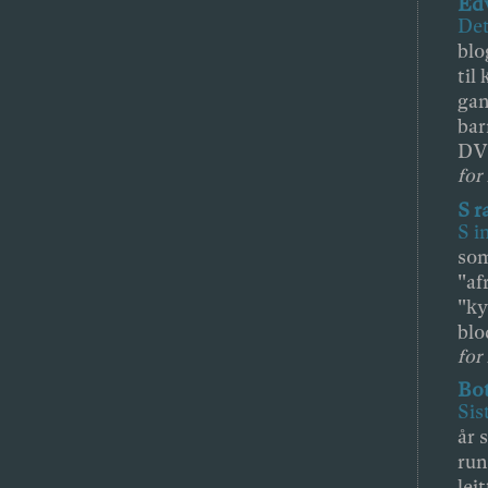
Ed
Det
blo
til
gan
bar
DV
for 
S r
S i
som
"af
"ky
blo
for 
Bot
Sis
år 
run
leit