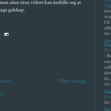
man sånn uten videre kan innbille seg at
App
lags galskap.
mor
was
I’l
off
for
0
i l
fon
Ste
-
Re
onc
cal
daw
th..
tsiden
Eldre innlegg
for
Cla
m)
So
for
ISO