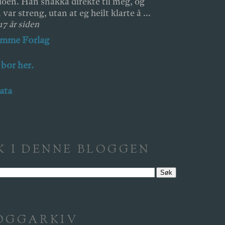
ioen. Han snakka direkte til meg, og
 var streng, utan at eg heilt klarte å ...
 17 år siden
amme Forlag
 bor her.
ata
K I DENNE BLOGGEN
OGGARKIV