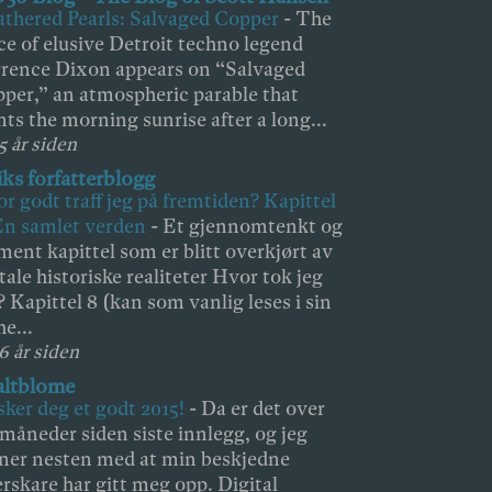
thered Pearls: Salvaged Copper
-
The
ce of elusive Detroit techno legend
rence Dixon appears on “Salvaged
per,” an atmospheric parable that
nts the morning sunrise after a long...
5 år siden
iks forfatterblogg
r godt traff jeg på fremtiden? Kapittel
En samlet verden
-
Et gjennomtenkt og
ment kapittel som er blitt overkjørt av
tale historiske realiteter Hvor tok jeg
l? Kapittel 8 (kan som vanlig leses i sin
he...
 6 år siden
altblome
ker deg et godt 2015!
-
Da er det over
 måneder siden siste innlegg, og jeg
ner nesten med at min beskjedne
erskare har gitt meg opp. Digital