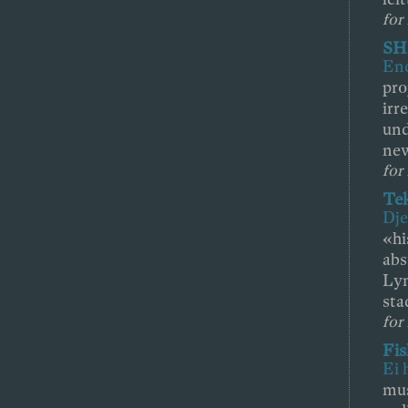
for 
SH
End
pr
irr
und
new
for 
Te
Dje
«hi
abs
Lyn
stad
for
Fis
Ei 
mus