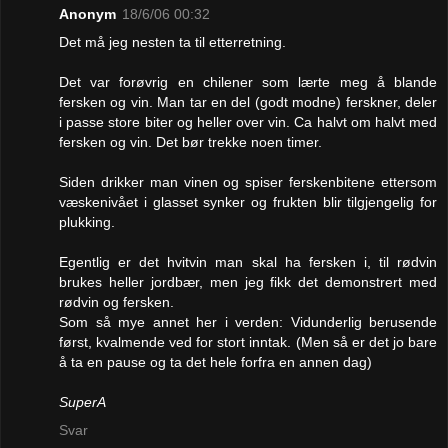
Anonym
18/6/06 00:32
Det må jeg nesten ta til etterretning.
Det var forøvrig en chilener som lærte meg å blande
fersken og vin. Man tar en del (godt modne) ferskner, deler
i passe store biter og heller over vin. Ca halvt om halvt med
fersken og vin. Det bør trekke noen timer.
Siden drikker man vinen og spiser ferskenbitene ettersom
væskenivået i glasset synker og frukten blir tilgjengelig for
plukking.
Egentlig er det hvitvin man skal ha fersken i, til rødvin
brukes heller jordbær, men jeg fikk det demonstrert med
rødvin og fersken.
Som så mye annet her i verden: Vidunderlig berusende
først, kvalmende ved for stort inntak. (Men så er det jo bare
å ta en pause og ta det hele forfra en annen dag)
SuperA
Svar