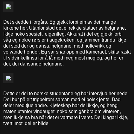
Det skjedde i forgårs. Eg gjekk forbi ein av dei mange
kirkene her. Utanfor stod det ei rekkje statuer av helgnane.
Ikkje noko spesielt, eigentleg. Akkurat i det eg gjekk forbi
såg eg nokre rørsler i augekroken, og jammen trur du ikkje
dei stod der og dansa, helgnane, med hoftevrikk og
veivande hender. Eg var snar opp med kameraet, skifta raskt
til vidvinkellinsa for å få med meg mest mogleg, og her er
dei, dei dansande helgnane.
Dette er dei to norske studentane eg har intervjua her nede.
Dei bur på eit trippelrom saman med ei polsk jente. Bad
deler med tjue andre. Kjøleskap har dei ikkje, og heng
maten utanfor vindauget, noko som går bra om vinteren,
men ikkje så bra når det er varmare i veret. Dei klagar ikkje,
tvert imot, dei er blide.