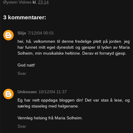
Øystein Vidnes
kl.
23:14
3 kommentarer:
Silje
7/12/04 00:01
hei, hå. velkommen til denne fredelige plett på jorden. jeg
har funnet mitt eget dyneslott og gjesper til lyden av Maria
Solheim, min musikalske heltinne. Derav et fornøyd gjesp.
God natt!
Svar
Unknown
10/12/04 11:37
Eg har nett oppdaga bloggen din! Det var stas å lese, og
særleg staseleg med helgenane.
Vennleg helsing frå Maria Solheim.
Svar