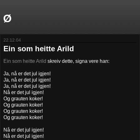
Ø
22.12.04
Ein som heitte Arild
Ein som heitte Arild
skreiv dette, signa vere han:
Ja, nå er det jul igjen!
Ja, nå er det jul igjen!
Ja, nå er det jul igjen!
Nå er det jul igjen!
Og grauten koker!
Og grauten koker!
Og grauten koker!
Og grauten koker!
Nå er det jul igjen!
Nå er det jul igjen!