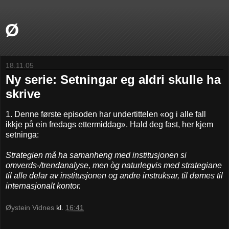
Ø
18.11.05
Ny serie: Setningar eg aldri skulle ha
skrive
1. Denne første episoden har undertittelen «og i alle fall
ikkje på ein fredags ettermiddag». Hald deg fast, her kjem
setninga:
Strategien må ha samanheng med institusjonen si
omverds-/trendanalyse, men òg naturlegvis med strategiane
til alle delar av institusjonen og andre instruksar, til dømes til
internasjonalt kontor.
Øystein Vidnes
kl.
16:41