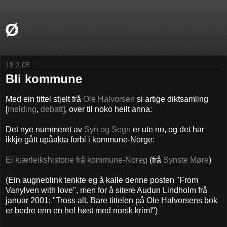
Ø
18.2.05
Bli kommune
Med ein tittel stjelt frå
Ole Halvorsen
si artige diktsamling
[
melding
,
debatt
], over til noko heilt anna:
Det nye nummeret av
Syn og Segn
er ute no, og det har
ikkje gått upåakta forbi i kommune-Norge:
Ei kjærleikshistorie frå kommune-Noreg
(frå
Synste Møre
)
(Ein augneblink tenkte eg å kalle denne posten "From
Vanylven with love", men for å sitere Audun Lindholm frå
januar 2001: "Tross alt. Bare tittelen på Ole Halvorsens bok
er bedre enn en hel høst med norsk krim!")